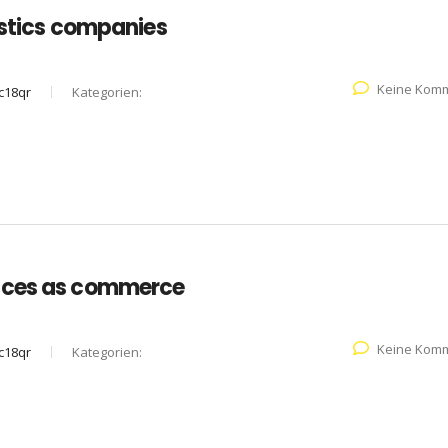
istics companies
Keine Kom
c18qr
Kategorien:
vices as commerce
Keine Kom
c18qr
Kategorien: