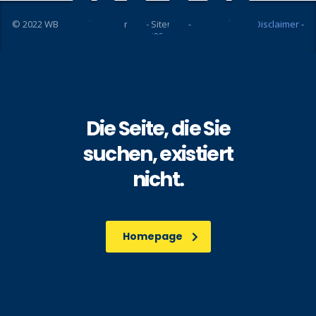
404
© 2022 WBA All rights reserved -
Sitemap
-
Datenschutz
-
Disclaimer
-
Impressum
Die Seite, die Sie
suchen, existiert
nicht.
Homepage